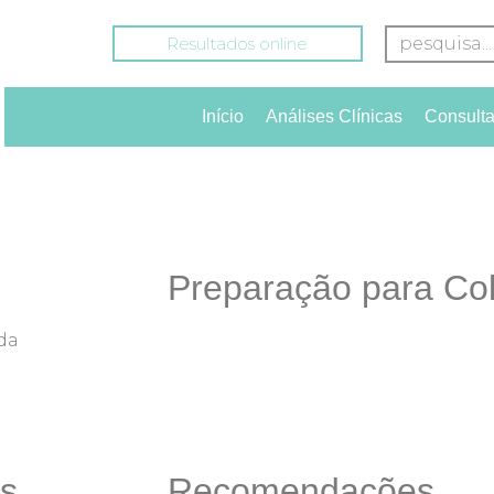
Resultados online
Início
Análises Clínicas
Consult
Preparação para Col
 da
s
Recomendações