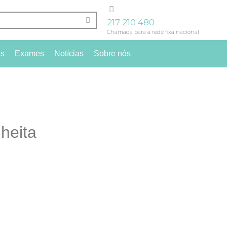
217 210 480
Chamada para a rede fixa nacional
as
Exames
Notícias
Sobre nós
heita