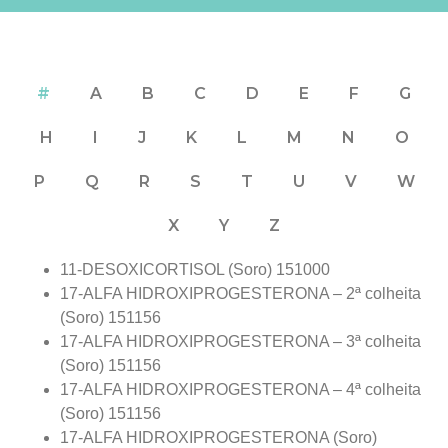
#
A
B
C
D
E
F
G
H
I
J
K
L
M
N
O
P
Q
R
S
T
U
V
W
X
Y
Z
11-DESOXICORTISOL (Soro) 151000
17-ALFA HIDROXIPROGESTERONA – 2ª colheita
(Soro) 151156
17-ALFA HIDROXIPROGESTERONA – 3ª colheita
(Soro) 151156
17-ALFA HIDROXIPROGESTERONA – 4ª colheita
(Soro) 151156
17-ALFA HIDROXIPROGESTERONA (Soro)