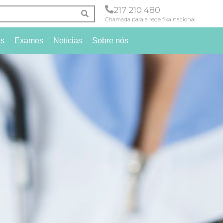
217 210 480
Chamada para a rede fixa nacional
as
Exames
Notícias
Sobre nós