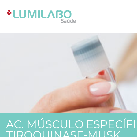
AC. MÚSCULO ESPECÍF
TIROQUINASE-MUSK