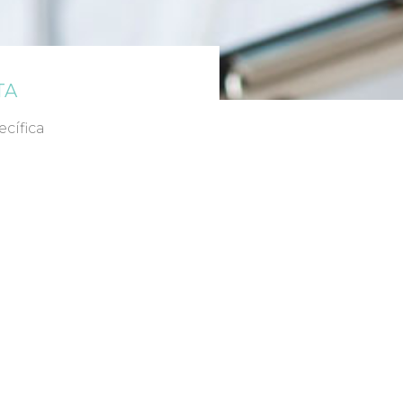
TA
cífica