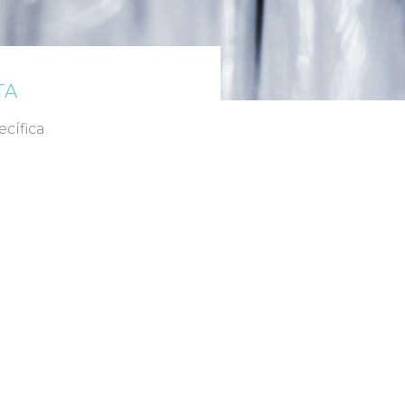
TA
cífica.