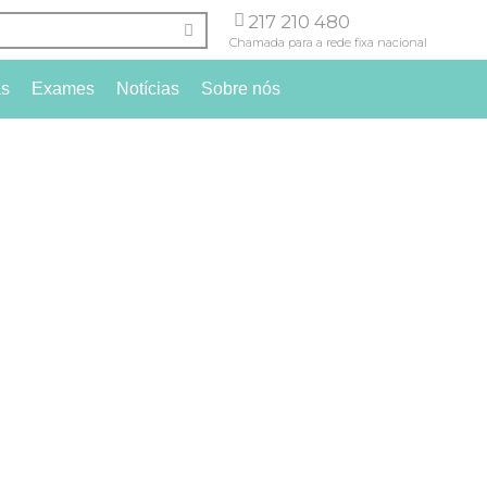
217 210 480
Chamada para a rede fixa nacional
as
Exames
Notícias
Sobre nós