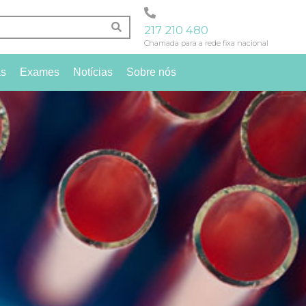
217 210 480
Chamada para a rede fixa nacional
as
Exames
Notícias
Sobre nós