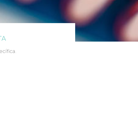
TA
cífica.