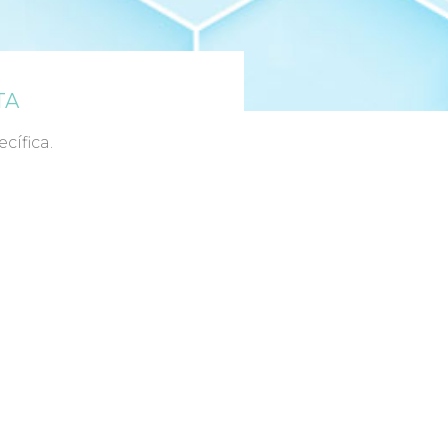
TA
cífica.