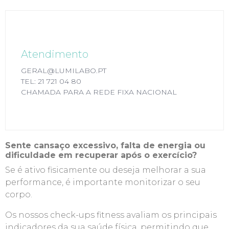
Atendimento
Atendimento
GERAL@LUMILABO.PT
TEL: 21 721 04 80
GERAL@LUMILABO.PT
CHAMADA PARA A REDE FIXA NACIONAL
TEL: 21 721 04 80
CHAMADA PARA A REDE FIXA NACIONAL
Sente cansaço excessivo, falta de energia ou
dificuldade em recuperar após o exercício?
Se é ativo fisicamente ou deseja melhorar a sua
performance, é importante monitorizar o seu
corpo.
Os nossos check-ups fitness avaliam os principais
indicadores da sua saúde física, permitindo que